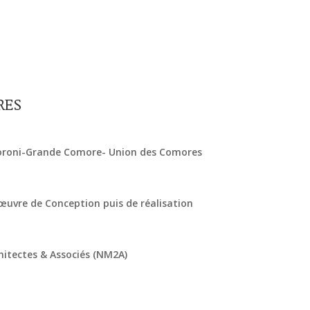
RES
oroni-Grande Comore- Union des Comores
e
’œuvre de Conception puis de réalisation
tectes & Associés (NM2A)